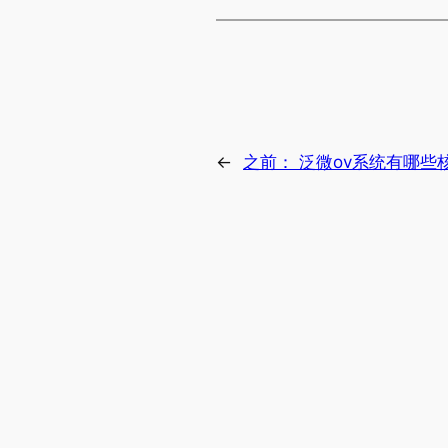
←
之前：
泛微ov系统有哪些