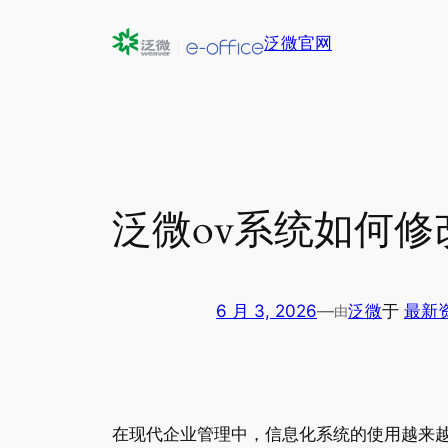
跳
泛微官网
至
内
容
泛微ov系统如何修
6 月 3, 2026
—
泛微
于
最新
由
在现代企业管理中，信息化系统的使用越来