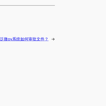
泛微ov系统如何审批文件？
→