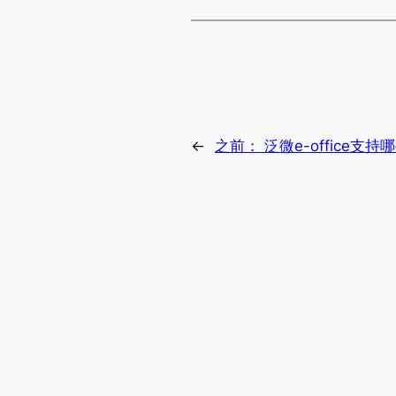
←
之前：
泛微e-office支