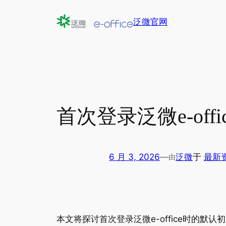
跳
泛微官网
至
内
容
首次登录泛微e-of
6 月 3, 2026
—
泛微
于
最新
由
本文将探讨首次登录泛微e-office时的默