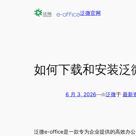
跳
泛微官网
至
内
容
如何下载和安装泛微e
6 月 3, 2026
—
泛微
于
最新
由
泛微e-office是一款专为企业提供的高