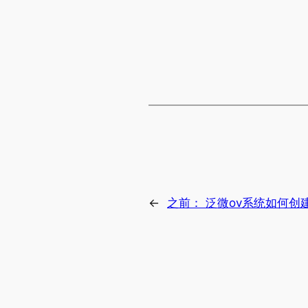
←
之前：
泛微ov系统如何创